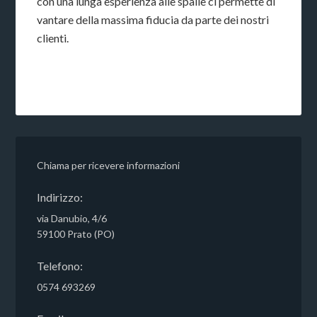
con una lunga esperienza alle spalle ci permette di
vantare della massima fiducia da parte dei nostri
clienti.
Chiama per ricevere informazioni
Indirizzo:
via Danubio, 4/6
59100 Prato (PO)
Telefono:
0574 693269